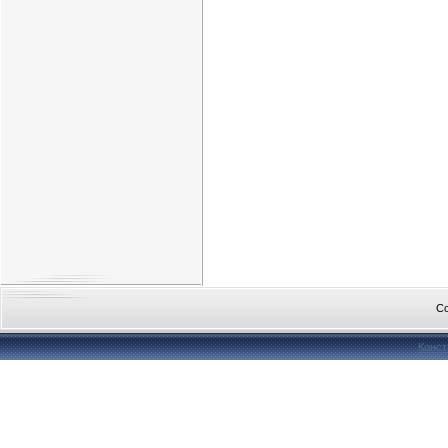
Co
Конст