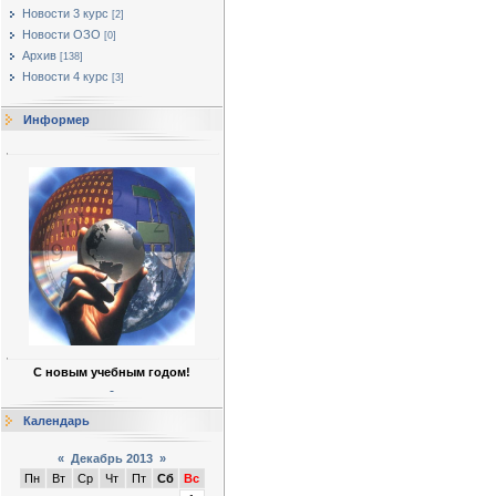
Новости 3 курс
[2]
Новости ОЗО
[0]
Архив
[138]
Новости 4 курс
[3]
Информер
С новым учебным годом!
Календарь
«
Декабрь 2013
»
Пн
Вт
Ср
Чт
Пт
Сб
Вс