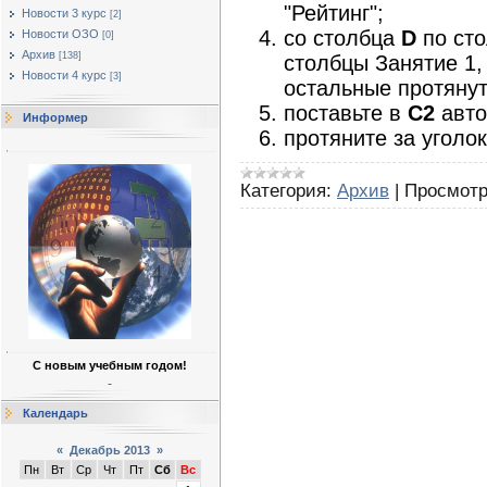
"Рейтинг";
Новости 3 курс
[2]
со столбца
D
по ст
Новости ОЗО
[0]
Архив
[138]
столбцы Занятие 1,
Новости 4 курс
[3]
остальные протянут
поставьте в
С2
авто
Информер
протяните за уголо
Категория:
Архив
|
Просмотр
С новым учебным годом!
Календарь
«
Декабрь 2013
»
Пн
Вт
Ср
Чт
Пт
Сб
Вс