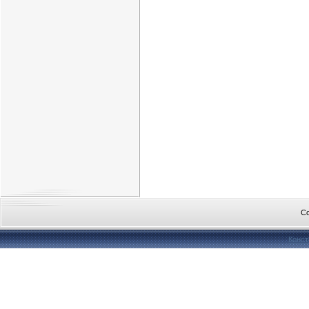
Co
Конст