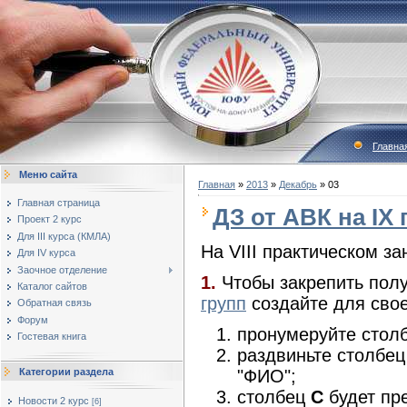
Главна
Меню сайта
Главная
»
2013
»
Декабрь
»
03
Главная страница
ДЗ от АВК на IX
Проект 2 курс
Для III курса (КМЛА)
На VIII практическом за
Для IV курса
Заочное отделение
1.
Чтобы закрепить полу
Каталог сайтов
групп
создайте для свое
Обратная связь
Форум
пронумеруйте стол
Гостевая книга
раздвиньте столбе
"ФИО";
Категории раздела
столбец
С
будет пр
Новости 2 курс
[6]