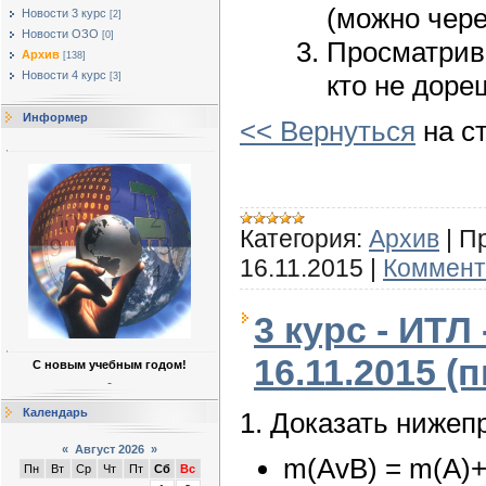
(можно чер
Новости 3 курс
[2]
Новости ОЗО
[0]
Просматрива
Архив
[138]
Новости 4 курс
кто не доре
[3]
Информер
<< Вернуться
на с
Категория:
Архив
|
П
16.11.2015
|
Коммент
3 курс - ИТЛ 
16.11.2015 (п
С новым учебным годом!
Календарь
1. Доказать ниже
«
Август 2026
»
m(AvB) = m(A)+
Пн
Вт
Ср
Чт
Пт
Сб
Вс