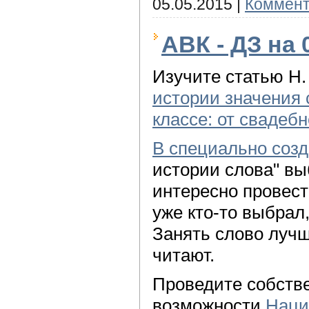
05.05.2015
|
Коммент
АВК - ДЗ на 0
Изучите статью Н.
истории значения
классе: от свадебн
В специально созд
истории слова" вы
интересно провест
уже кто-то выбрал
Занять слово лучше
читают.
Проведите собств
возможности
Наци