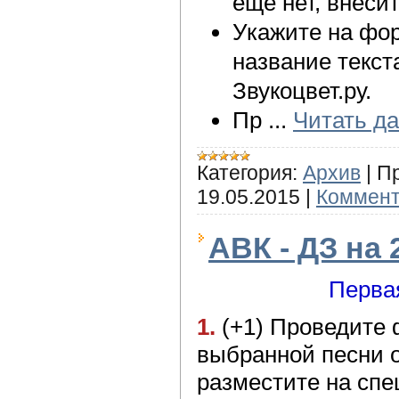
еще нет, внесит
Укажите на фор
название текста
Звукоцвет.ру.
Пр
...
Читать д
Категория:
Архив
|
П
19.05.2015
|
Коммент
АВК - ДЗ на 2
Перва
1.
(+1) Проведите 
выбранной песни о
разместите на спе