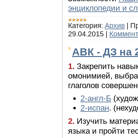
энциклопедии и с
Категория:
Архив
|
П
29.04.2015
|
Коммент
АВК - ДЗ на 
1.
Закрепить навык
омонимией, выбрав
глаголов совершен
2-англ-Б
(худож
2-испан
. (неху
2.
Изучить матери
языка и пройти тес