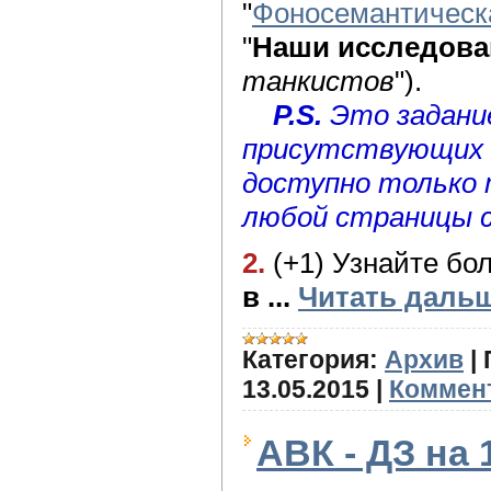
"
Фоносемантическа
"
Наши исследова
танкистов
").
P.S.
Это задани
присутствующих 
доступно только т
любой страницы 
2.
(+1) Узнайте бо
в
...
Читать дальш
Категория:
Архив
|
13.05.2015
|
Коммент
АВК - ДЗ на 1