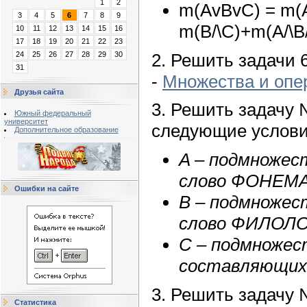
1
2
m(AvBvC) = m(A
3
4
5
6
7
8
9
m(B/\C)+m(A/\B/
10
11
12
13
14
15
16
17
18
19
20
21
22
23
2. Решить задачи 6
24
25
26
27
28
29
30
31
-
Множества и опе
Друзья сайта
3. Решить задачу 
Южный федеральный
университет
следующие услови
Дополнительное образование
A – подмножес
слово ФОНЕМА
Ошибки на сайте
B – подмножес
слово ФИЛОЛО
C – подмножест
составляющих
3. Решить задачу 
Статистика