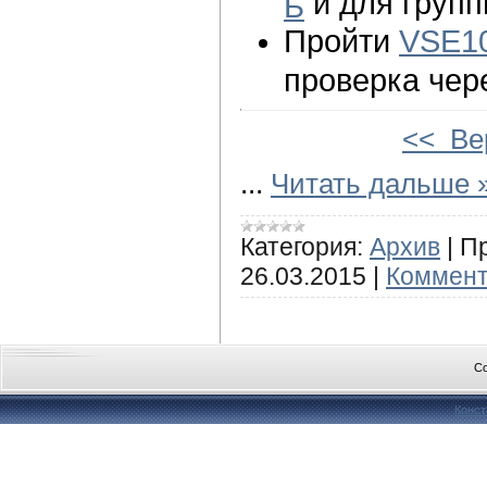
и для груп
Б
Пройти
VSE1
проверка чере
<< Ве
...
Читать дальше 
Категория:
Архив
|
П
26.03.2015
|
Коммент
Co
Конст