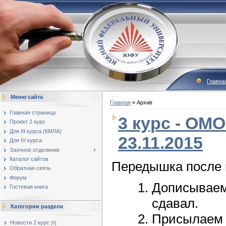
Главна
Меню сайта
Главная
»
Архив
Главная страница
3 курс - ОМО
Проект 2 курс
Для III курса (КМЛА)
23.11.2015
Для IV курса
Заочное отделение
Каталог сайтов
Передышка после 
Обратная связь
Форум
Дописывае
Гостевая книга
сдавал.
Категории раздела
Присылае
Новости 2 курс
[6]