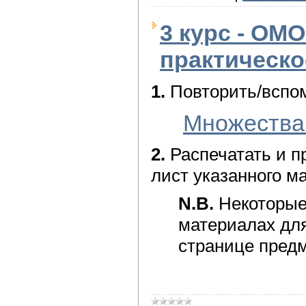
3 курс - ОМО
практическо
1.
Повторить/вспом
Множества 
2.
Распечатать и п
лист указанного 
N.B.
Некоторые
материалах для
странице предм