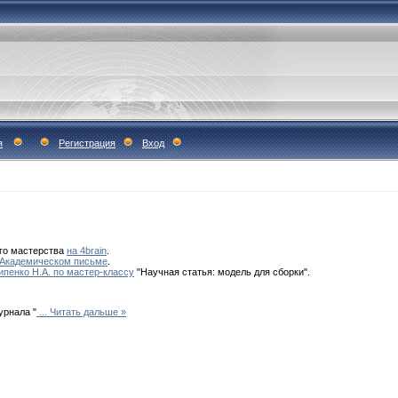
я
Регистрация
Вход
ого мастерства
на 4brain
.
Академическом письме
.
ипенко Н.А. по мастер-классу
"Научная статья: модель для сборки".
урнала "
...
Читать дальше »