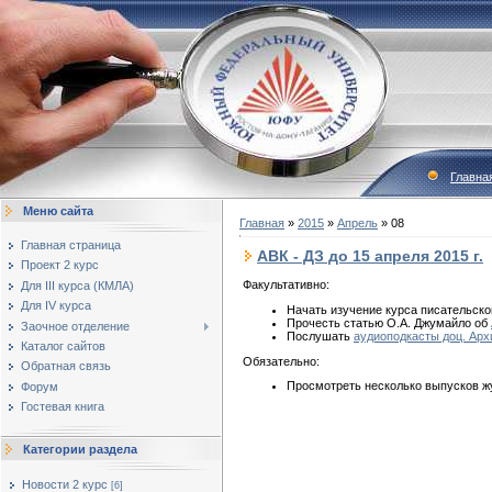
Главна
Меню сайта
Главная
»
2015
»
Апрель
»
08
Главная страница
АВК - ДЗ до 15 апреля 2015 г.
Проект 2 курс
Факультативно:
Для III курса (КМЛА)
Для IV курса
Начать изучение курса писательск
Прочесть статью О.А. Джумайло об
Заочное отделение
Послушать
аудиоподкасты доц. Арх
Каталог сайтов
Обязательно:
Обратная связь
Просмотреть несколько выпусков ж
Форум
Гостевая книга
Категории раздела
Новости 2 курс
[6]