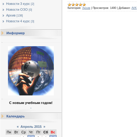
Новости 3 курс
[2]
Категория:
Архив
|
Просмотров:
1490
|
Добавил:
AVK
Новости ОЗО
[0]
Архив
[138]
Новости 4 курс
[3]
Информер
С новым учебным годом!
Календарь
«
Апрель 2015
»
Пн
Вт
Ср
Чт
Пт
Сб
Вс