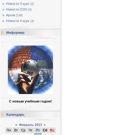
Новости 3 курс
[2]
Новости ОЗО
[0]
Архив
[138]
Новости 4 курс
[3]
Информер
С новым учебным годом!
Календарь
«
Февраль 2013
»
Пн
Вт
Ср
Чт
Пт
Сб
Вс