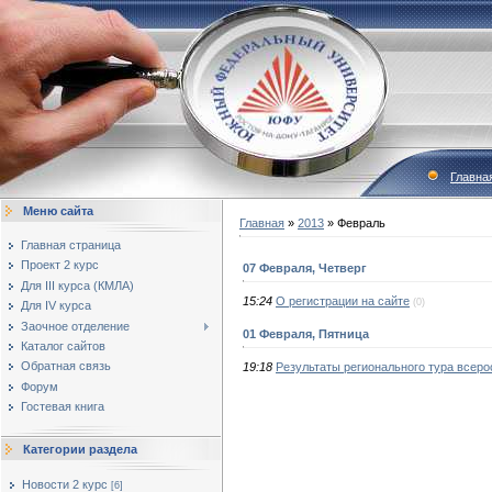
Главна
Меню сайта
Главная
»
2013
»
Февраль
Главная страница
Проект 2 курс
07 Февраля, Четверг
Для III курса (КМЛА)
15:24
О регистрации на сайте
(0)
Для IV курса
Заочное отделение
01 Февраля, Пятница
Каталог сайтов
Обратная связь
19:18
Результаты регионального тура всер
Форум
Гостевая книга
Категории раздела
Новости 2 курс
[6]