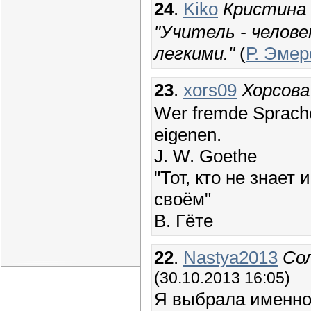
24
.
Kiko
Кристина
"Учитель - челов
легкими."
(
Р. Эмер
23
.
xors09
Хорсова
Wer fremde Sprache 
eigenen.
J. W. Goethe
"Тот, кто не знает
своём"
В. Гёте
22
.
Nastya2013
Со
(30.10.2013 16:05)
Я выбрала именно 