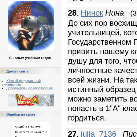
28
.
Нинок
Нина
(3
До сих пор восхи
учительницей, кот
Государственном П
привить нашему к
С новым учебным годом!
душу для того, чт
личностные качест
Друзья сайта
всей жизни. На та
Южный федеральный
университет
истинный образец
Дополнительное образование
можно заметить в
попасть в 1"А" кл
Ошибки на сайте
гордиться.
27
.
julia_7136_
Пис