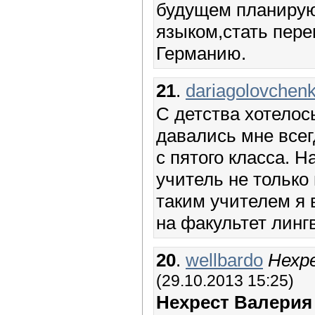
будущем планирую
языком,стать пере
Германию.
21
.
dariagolovchen
С детства хотелос
давались мне всег
с пятого класса. Н
учитель не только 
таким учителем я 
на факультет линг
20
.
wellbardo
Нехр
(29.10.2013 15:25)
Нехрест Валерия