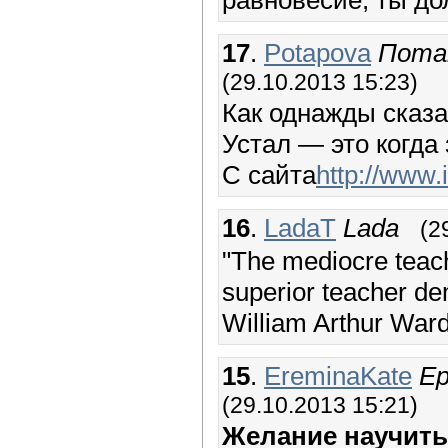
17
.
Potapova
Потап
(29.10.2013 15:23)
Как однажды сказа
Устал — это когда 
С сайта
http://www.i
16
.
LadaT
Lada
(2
"The mediocre teach
superior teacher de
William Arthur Ward
15
.
EreminaKate
Ер
(29.10.2013 15:21)
Желание научить 