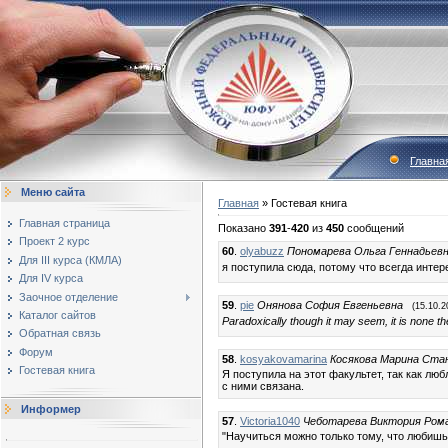
Главна
Меню сайта
Главная
»
Гостевая книга
Главная страница
Показано
391
-
420
из
450
сообщений
Проект 2 курс
60
.
olyabuzz
Пономарева Ольга Геннадьев
Для III курса (КМЛА)
я поступила сюда, потому что всегда инт
Для IV курса
Заочное отделение
59
.
pie
Онянова София Евгеньевна
(15.10.2
Каталог сайтов
Paradoxically though it may seem, it is none the l
Обратная связь
Форум
58
.
kosyakovamarina
Косякова Марина Ста
Гостевая книга
Я поступила на этот факультет, так как лю
с ними связана.
Информер
57
.
Victoria1040
Чеботарева Виктория Ром
"Научиться можно только тому, что любишь"