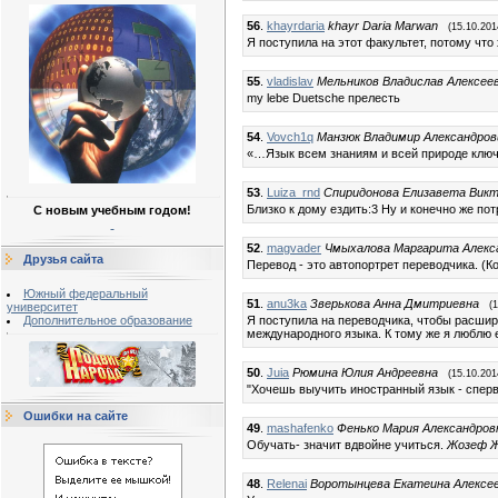
56
.
khayrdaria
khayr Daria Marwan
(15.10.201
Я поступила на этот факультет, потому что
55
.
vladislav
Мельников Владислав Алексее
my lebe Duetsche прелесть
54
.
Vovch1q
Манзюк Владимир Александров
«…Язык всем знаниям и всей природе ключ»
53
.
Luiza_rnd
Спиридонова Елизавета Вик
Близко к дому ездить:3 Ну и конечно же по
С новым учебным годом!
52
.
magvader
Чмыхалова Маргарита Алекс
Друзья сайта
Перевод - это автопортрет переводчика. (К
Южный федеральный
51
.
anu3ka
Зверькова Анна Дмитриевна
(
университет
Дополнительное образование
Я поступила на переводчика, чтобы расшири
международного языка. К тому же я люблю е
50
.
Juia
Рюмина Юлия Андреевна
(15.10.201
"Хочешь выучить иностранный язык - спер
Ошибки на сайте
49
.
mashafenko
Фенько Мария Александров
Обучать- значит вдвойне учиться.
Жозеф 
48
.
Relenai
Воротынцева Екатеина Алексе