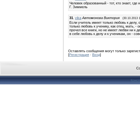
Человек образованный - тот, кто знает, где н
Г. Зиммель
31
.
vika
Автомонова Виктория
(30.10.2013 1
Если учитель имеет только любовь к делу, 
только любовь к ученику, как отец, мать, - 
прочел все книги, но не имеет любви ни к д
в себе любовь к делу и к ученикам, он - с
Оставлять сообщения могут только зарегис
[
Регистрация
·
Вход
]
Co
Конст