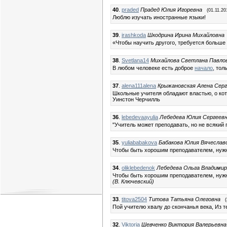
40
.
praded
Прадед Юлия Игоревна
(01.11.20
Люблю изучать иностранные языки!
39
.
irashkoda
Шкодрина Ирина Михайловна
«Чтобы научить другого, требуется больше
38
.
Svetlana14
Михайлова Светлана Павло
В любом человеке есть доброе
начало
, тол
37
.
alena111alena
Крыжановская Алена Сер
Школьные учителя обладают властью, о ко
Уинстон Черчилль
36
.
lebedevaayulia
Лебедева Юлия Сергеев
"Учитель может преподавать, но не всякий
35
.
yuliababakova
Бабакова Юлия Вячеслав
Чтобы быть хорошим преподавателем, нужно
34
.
oliklebedenok
Лебедева Ольга Владимир
Чтобы быть хорошим преподавателем, нужно
(В. Ключевский)
33
.
titova2504
Титова Татьяна Олеговна
Пой учителю хвалу до скончанья века, Из т
32
.
Viktoria
Шевченко Виктория Валерьевна