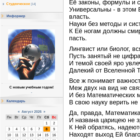
Её законы, формулы и 
Студенческое
[14]
Универсальны - в этом 
власть.
Информер
Науки без методы и си
К Её ногам должны сми
пасть.
Лингвист или биолог, вс
Пусть занятый не цифр
И темой своей яро увл
Далекий от Вселенной 
Все ж понимает важнос
Меж двух на вид не свя
С новым учебным годом!
И без Математических 
В свою науку верить не 
Календарь
Да, правда, Математик
«
Август 2026
»
Пн
Вт
Ср
Чт
Пт
Сб
Вс
И названа царицею не з
1
2
К Ней обратясь, надеют
3
4
5
6
7
8
9
Находят выход Ей благ
10
11
12
13
14
15
16