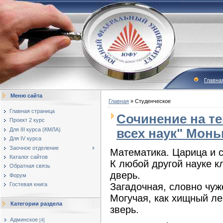
Главна
Меню сайта
Главная
»
Студенческое
Главная страница
Сочинение на те
Проект 2 курс
всех наук" Монь
Для III курса (КМЛА)
Для IV курса
Заочное отделение
Математика. Царица и 
Каталог сайтов
К любой другой науке к
Обратная связь
дверь.
Форум
Гостевая книга
Загадочная, словно чуж
Могучая, как хищный л
Категории раздела
зверь.
Админское
[4]