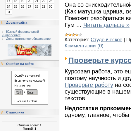
17
18
19
20
21
22
23
Она со снисходительно
24
25
26
27
28
29
30
(Как матушка-царица, в
31
Поможет разобраться в
Друзья сайта
Гум
...
Читать дальше »
Южный федеральный
университет
Категория:
Студенческое
|
П
Дополнительное образование
Комментарии (0)
Проверьте курс
Ошибки на сайте
Курсовая работа, это е
поэтому научность и др
Проверьте работу
на со
существующие в нашем
текстов.
Недостатки прокомме
Статистика
одному, главное, чтобы
Онлайн всего:
1
Гостей:
1