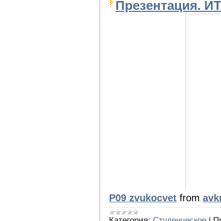
Презентация. ИТ
P09 zvukocvet
from
avk
Категория:
Студенческое
|
П