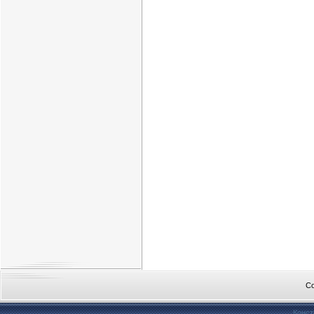
Co
Конст